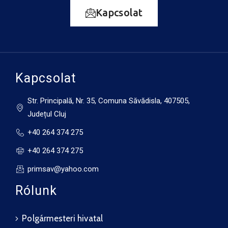
augusztus 15.
Kapcsolat
31°C
16°C
Szombat
augusztus 16.
33°C
18°C
Vasárnap
Kapcsolat
Str. Principală, Nr. 35, Comuna Săvădisla, 407505,
Județul Cluj
+40 264 374 275
+40 264 374 275
primsav@yahoo.com
Rólunk
Polgármesteri hivatal