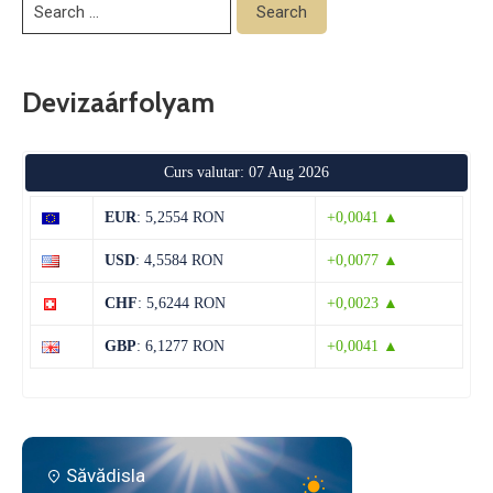
Devizaárfolyam
Curs valutar: 07 Aug 2026
EUR
: 5,2554 RON
+0,0041 ▲
USD
: 4,5584 RON
+0,0077 ▲
CHF
: 5,6244 RON
+0,0023 ▲
GBP
: 6,1277 RON
+0,0041 ▲
Săvădisla