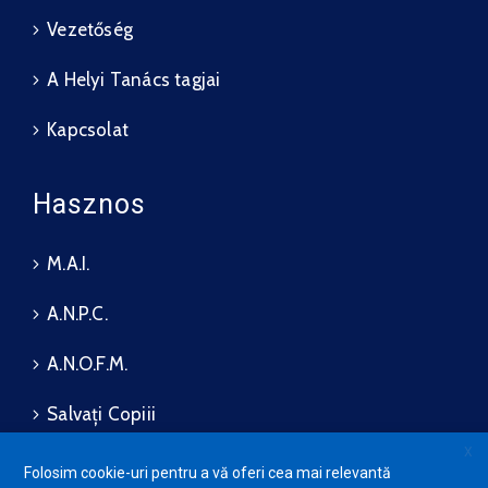
Vezetőség
A Helyi Tanács tagjai
Kapcsolat
Hasznos
M.A.I.
A.N.P.C.
A.N.O.F.M.
Salvați Copiii
X
Folosim cookie-uri pentru a vă oferi cea mai relevantă