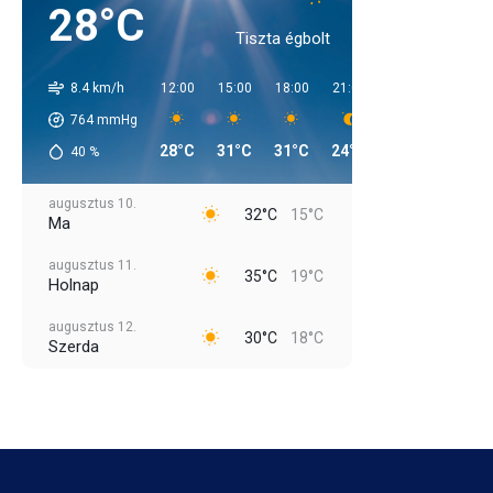
28°C
Tiszta égbolt
8.4 km/h
12:00
15:00
18:00
21:00
00:00
03:00
764
mmHg
28°C
31°C
31°C
24°C
22°C
20°C
40
%
augusztus 10.
32°C
15°C
Ma
augusztus 11.
35°C
19°C
Holnap
augusztus 12.
30°C
18°C
Szerda
augusztus 13.
30°C
15°C
Csütörtök
augusztus 14.
30°C
15°C
Péntek