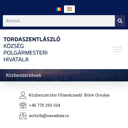
Közbeszerzések
Közbeszerzési főtanácsadó: Bóné Orsolya
+40 770 293 554
achizitii@savadisla.ro