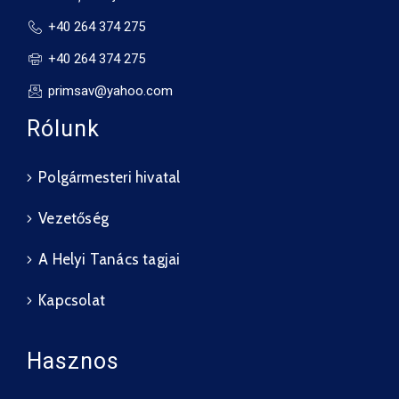
+40 264 374 275
+40 264 374 275
primsav@yahoo.com
Rólunk
Polgármesteri hivatal
Vezetőség
A Helyi Tanács tagjai
Kapcsolat
Hasznos