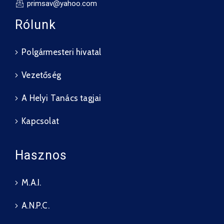
primsav@yahoo.com
Rólunk
Polgármesteri hivatal
Vezetőség
A Helyi Tanács tagjai
Kapcsolat
Hasznos
M.A.I.
A.N.P.C.