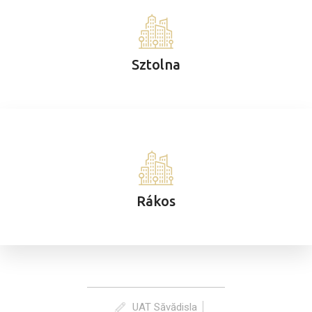
Sztolna
Rákos
UAT Săvădisla