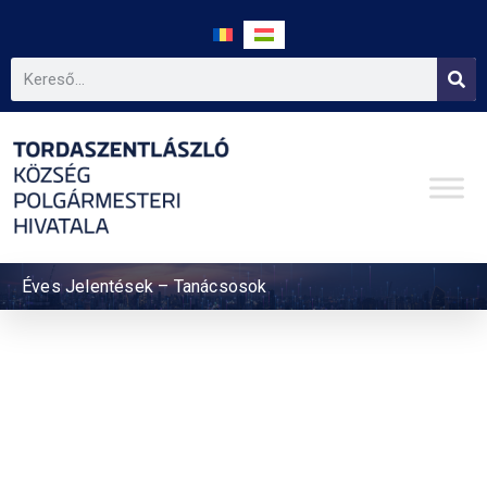
Éves Jelentések – Tanácsosok