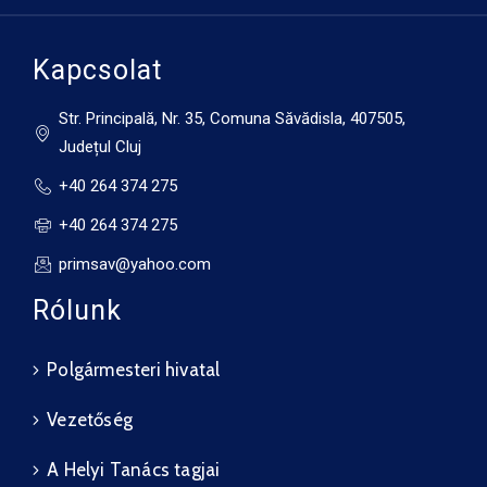
Kapcsolat
Str. Principală, Nr. 35, Comuna Săvădisla, 407505,
Județul Cluj
+40 264 374 275
+40 264 374 275
primsav@yahoo.com
Rólunk
Polgármesteri hivatal
Vezetőség
A Helyi Tanács tagjai