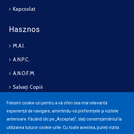
Kapcsolat
Hasznos
M.A.I.
A.N.P.C.
A.N.O.F.M.
Salvați Copiii
X
Folosim cookie-uri pentru a vă oferi cea mai relevantă
experiență de navigare, amintindu-vă preferințele și vizitele
Bizalmassági és
Avansis
anterioare. Făcând clic pe „Acceptați”, dați consimțământul la
adatvédelmi politika
Mobile
Süti-szabályzat
utilizarea tuturor cookie-urile. Cu toate acestea, puteți vizita