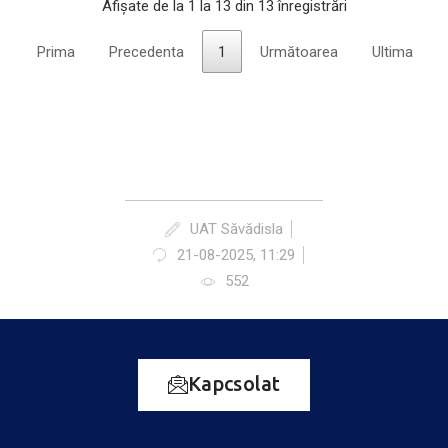
Afișate de la 1 la 13 din 13 înregistrări
Prima
Precedenta
1
Următoarea
Ultima
UAT Săvădisla
21-08-2025, 11:29
552
Kapcsolat