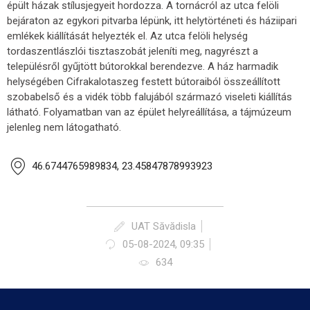
épült házak stílusjegyeit hordozza. A tornácról az utca felöli
bejáraton az egykori pitvarba lépünk, itt helytörténeti és háziipari
emlékek kiállítását helyezték el. Az utca felöli helység
tordaszentlászlói tisztaszobát jeleníti meg, nagyrészt a
településről gyűjtött bútorokkal berendezve. A ház harmadik
helységében Cifrakalotaszeg festett bútoraiból összeállított
szobabelső és a vidék több falujából származó viseleti kiállítás
látható. Folyamatban van az épület helyreállítása, a tájmúzeum
jelenleg nem látogatható.
46.6744765989834, 23.45847878993923
UAT Săvădisla
05-08-2024, 09:35
634