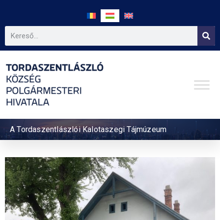
A Tordaszentlászlói Kalotaszegi Tájmúzeum