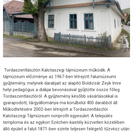
Tordaszentlászlón Kalotaszegi tájmúzeum működik. A
tájmúzeum előzménye az 1967-ben létrejött falumúzeumi
gyűjtemény, melynek darabjait az alapító Boldizsár Zeyk Imre
helyi pedagógus a diákjai bevonásával gyűjtötte össze főleg
Tordaszentlászlóról. A gyűjtemény később vásárlásokkal is
gyarapodott, tárgyállománya ma körülbelül 400 darabból áll.
Működtetésére 2002-ben létrejött a Tordaszentlászlói
Kalotaszegi Tájmúzeum nonprofit egyesület. A település
temploma és az egykori Széchen-kastély közvetlen közelében
álló épület a falut 1871-ben szinte teljesen felégető tűzvész után