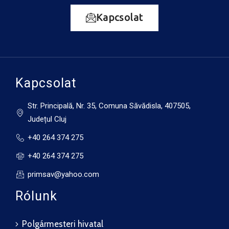
Kapcsolat
Kapcsolat
Str. Principală, Nr. 35, Comuna Săvădisla, 407505,
Județul Cluj
+40 264 374 275
+40 264 374 275
primsav@yahoo.com
Rólunk
Polgármesteri hivatal