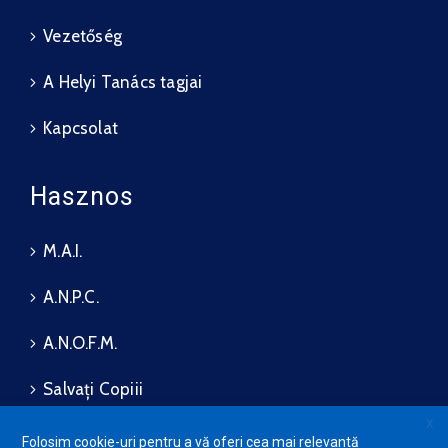
Vezetőség
A Helyi Tanács tagjai
Kapcsolat
Hasznos
M.A.I.
A.N.P.C.
A.N.O.F.M.
Salvați Copiii
X
Folosim cookie-uri pentru a vă oferi cea mai relevantă