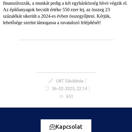
finanszírozzák, a munkát pedig a két egyházközség hívei végzik el.
Az építőanyagok becsült értéke 550 ezer lej, az összeg 23
százalékát sikerült a 2024-es évben összegyűjteni. Kérjük,
lehetősége szerint támogassa a ravatalozó felépítését!
UAT Săvădisla
06-02-2025, 22:14
651
Kapcsolat