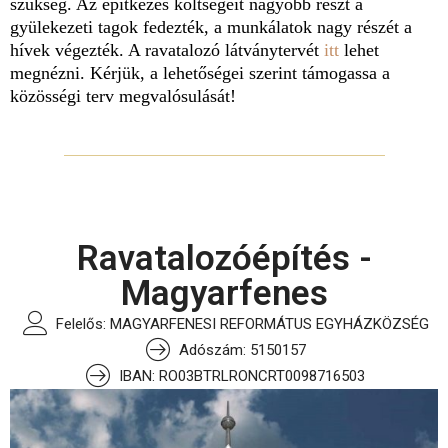
szükség. Az építkezés költségeit nagyobb részt a
gyülekezeti tagok fedezték, a munkálatok nagy részét a
hívek végezték. A ravatalozó látványtervét
itt
lehet
megnézni. Kérjük, a lehetőségei szerint támogassa a
közösségi terv megvalósulását!
Ravatalozóépítés -
Magyarfenes
Felelős: MAGYARFENESI REFORMÁTUS EGYHÁZKÖZSÉG
Adószám: 5150157
IBAN: RO03BTRLRONCRT0098716503