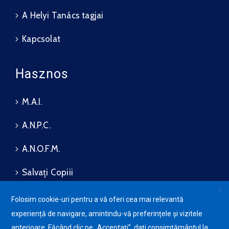
A Helyi Tanács tagjai
Kapcsolat
Hasznos
M.A.I.
A.N.P.C.
A.N.O.F.M.
Salvați Copiii
X
Folosim cookie-uri pentru a vă oferi cea mai relevantă
experiență de navigare, amintindu-vă preferințele și vizitele
Bizalmassági és
Avansis
anterioare. Făcând clic pe „Acceptați”, dați consimțământul la
adatvédelmi politika