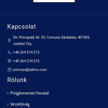
Kapcsolat
Str. Principală, Nr. 35, Comuna Săvădisla, 407505,
Județul Cluj
+40 264 374 275
+40 264 374 275
primsav@yahoo.com
Rólunk
Polgármesteri hivatal
Vezetőség