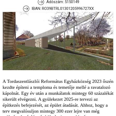
Adószám: 5150149
IBAN: RO39BTRL01301205996727XX
A Tordaszentlászlói Református Egyházközség 2023 őszén
kezdte építeni a temploma és temetője mellé a ravatalozó
kápolnát. Egy év után a munkálatok mintegy 60 százalékát
sikerült elvégezni. A gyülekezet 2025-re tervezi az
építkezés befejezését, az épület átadását. Ahhoz, hogy a
terv megvalósuljon mintegy 300 ezer lejre van még