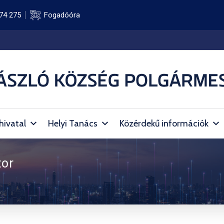
74 275
Fogadóóra
hivatal
Helyi Tanács
Közérdekű információk
tor