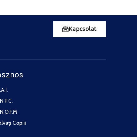
34°C
19°C
Hétfő
augusztus 11.
35°C
21°C
Kedd
Kapcsolat
augusztus 12.
35°C
21°C
Szerda
augusztus 13.
34°C
18°C
Csütörtök
asznos
A.I.
N.P.C.
.N.O.F.M.
alvați Copiii