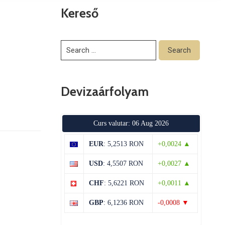
Kereső
Devizaárfolyam
Curs valutar: 06 Aug 2026
EUR
: 5,2513 RON
+0,0024 ▲
USD
: 4,5507 RON
+0,0027 ▲
CHF
: 5,6221 RON
+0,0011 ▲
GBP
: 6,1236 RON
-0,0008 ▼