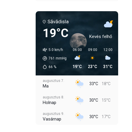
Săvădisla
19°C
Kevés felhő
5.0 km/h
06:00
09:00
12:00
15:00
761
mmHg
19°C
23°C
31°C
33°C
66
%
augusztus 7.
33°C
18°C
Ma
augusztus 8.
30°C
15°C
Holnap
augusztus 9.
30°C
17°C
Vasárnap
augusztus 10.