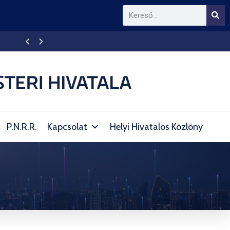
Kellemes ünnepeket!
P.N.R.R.
Kapcsolat
Helyi Hivatalos Közlöny