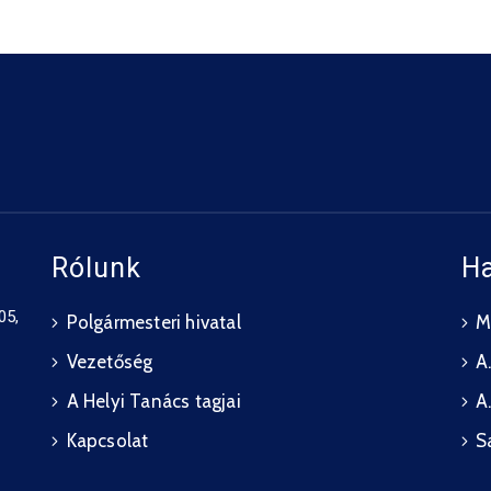
Rólunk
H
05,
Polgármesteri hivatal
M.
Vezetőség
A.
A Helyi Tanács tagjai
A
Kapcsolat
S