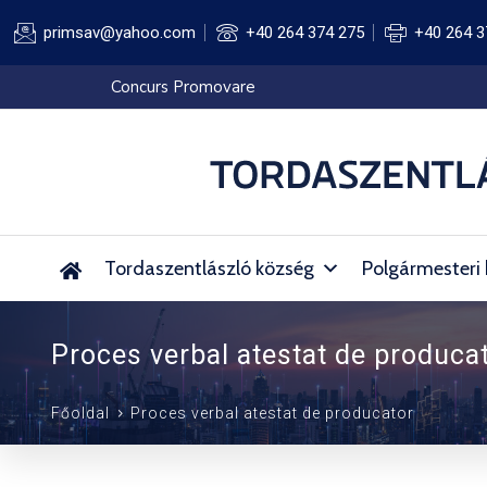
primsav@yahoo.com
+40 264 374 275
+40 264 3
Concurs Promovare
Tordaszentlászló község
Polgármesteri 
Proces verbal atestat de produca
Főoldal
Proces verbal atestat de producator