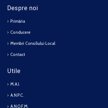
Despre noi
Primăria
Conducere
Membri Consiliului Local
Contact
Utile
M.A.I.
A.N.P.C.
A.N.O.F.M.