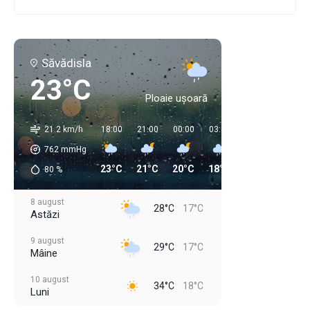
Săvădisla
23°C
Ploaie ușoară
21.2 km/h
18:00
21:00
00:00
03:00
06:00
09:00
762
mmHg
23°C
21°C
20°C
18°C
17°C
20°C
80
%
8 august
28°C
17°C
Astăzi
9 august
29°C
17°C
Mâine
10 august
34°C
18°C
Luni