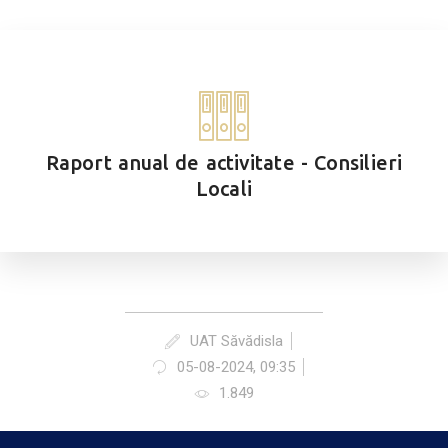
Raport anual de activitate - Consilieri
Locali
UAT Săvădisla
05-08-2024, 09:35
1.849