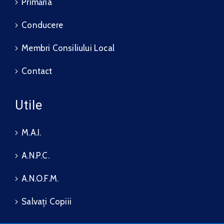
Primăria
Conducere
Membri Consiliului Local
Contact
Utile
M.A.I.
A.N.P.C.
A.N.O.F.M.
Salvați Copiii