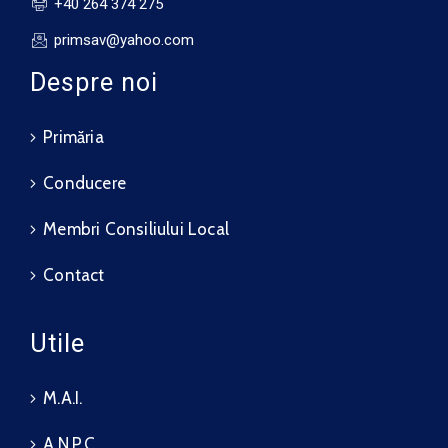
+40 264 374 275
primsav@yahoo.com
Despre noi
Primăria
Conducere
Membri Consiliului Local
Contact
Utile
M.A.I.
A.N.P.C.