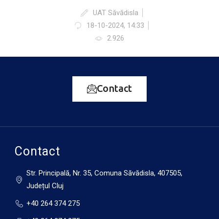
UAT Săvădisla
18-10-2024, 14:33
2.926
Contact
Contact
Str. Principală, Nr. 35, Comuna Săvădisla, 407505,
Județul Cluj
+40 264 374 275