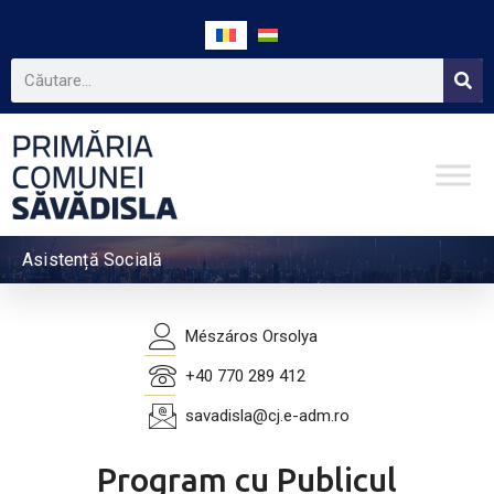
Asistență Socială
Mészáros Orsolya
+40 770 289 412
savadisla@cj.e-adm.ro
Program cu Publicul