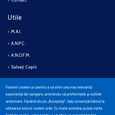
Contact
Utile
M.A.I.
A.N.P.C.
A.N.O.F.M.
Salvați Copiii
X
Folosim cookie-uri pentru a vă oferi cea mai relevantă
Protecția datelor cu caracter
experiență de navigare, amintindu-vă preferințele și vizitele
personale (GDPR)
Avansis
Mobile
anterioare. Făcând clic pe „Acceptați”, dați consimțământul la
Politica de utilizare a Cookie-
urilor
utilizarea tuturor cookie-urile. Cu toate acestea, puteți vizita