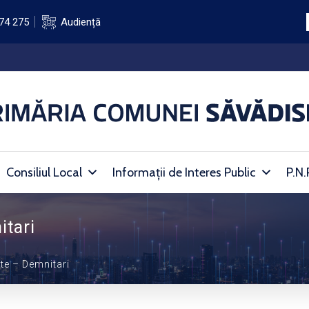
74 275
Audiență
Consiliul Local
Informații de Interes Public
P.N.
itari
ate – Demnitari