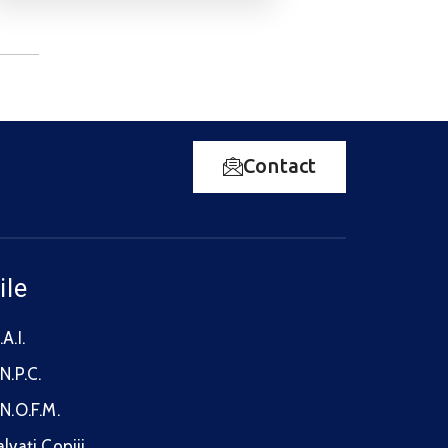
Contact
ile
A.I.
N.P.C.
.N.O.F.M.
alvați Copiii