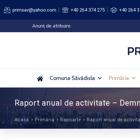
primsav@yahoo.com
+40 264 374 275
+40 264 3
Anunț de atribuire
Comuna Săvădisla
Primăria
Raport anual de activitate – Demn
Acasă
Primăria
Rapoarte
Raport anual de activit