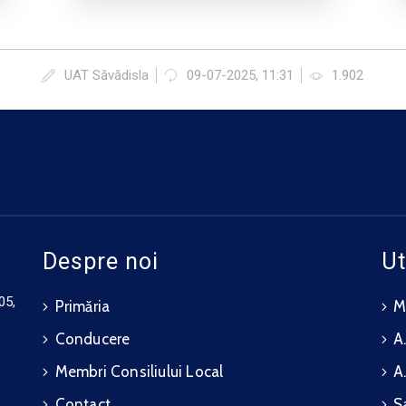
UAT Săvădisla
09-07-2025, 11:31
1.902
Despre noi
Ut
05,
Primăria
M.
Conducere
A.
Membri Consiliului Local
A
Contact
S