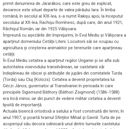
primit denumirea de Járarákos, care este greu de explicat,
deoarece este situat departe de valea pârâului Iara. În limba
română, în secolul al XIX-lea, s-a numit Rakișu apoi, la începutul
secolului al XX-lea, Rachișu Romînesc, după care, din anul 1921,
Răchișul Român, iar din 1925 Vălișoara.
Împreună cu așezările din împrejurimi, în Evul Mediu și Vălișoara a
aparținut domeniului Cetății Liteni. Locuitorii săi se ocupau cu
agricultura și creșterea animalelor pe terenurile care aparțineau
cetății.
În Evul Mediu cetatea a aparținut regilor Ungariei și se afla sub
autoritatea voievodului transilvănean, iar castelanii săi
îndeplineau de obicei și atribuțiile de jupâni din comitatele Turda
(Torda) sau Cluj (Kolozs). Cetatea a devenit proprietatea lui
Géczi János, guvernator al Transilvaniei în perioada în care
principele Sigismund Báthory (Báthori Zsigmond) (1586-1588)
era încă minor, iar din punct de vedere militar cetatea a devenit
lipsită de importanță.
Actuala biserică ortodoxă a satului a fost construită din lemn, în
anul 1907, și poartă hramul Sfinților Mihail și Gavriil. Turla de pe
acoperișul său decora odinioară unul dintre turnurile castelului