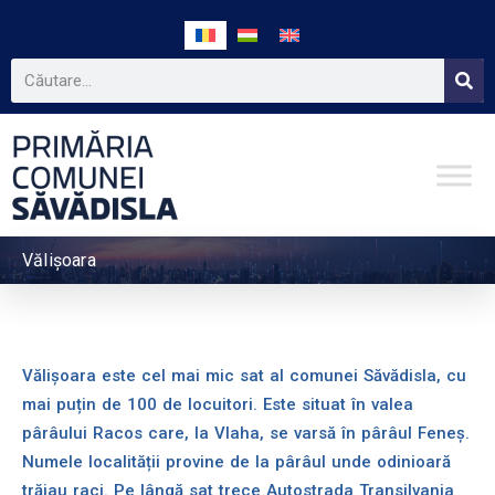
Vălișoara
Vălișoara este cel mai mic sat al comunei Săvădisla, cu
mai puțin de 100 de locuitori. Este situat în valea
pârâului Racos care, la Vlaha, se varsă în pârâul Feneș.
Numele localității provine de la pârâul unde odinioară
trăiau raci. Pe lângă sat trece Autostrada Transilvania