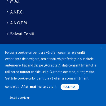
M.A.I.
A.N.P.C.
A.N.O.F.M.
Salvați Copiii
X
Folosim cookie-uri pentru a vă oferi cea mai relevantă
Protecția datelor cu caracter
experiență de navigare, amintindu-vă preferințele și vizitele
personale (GDPR)
Avansis
Mobile
anterioare. Făcând clic pe „Acceptați”, dați consimțământul la
Politica de utilizare a Cookie-
urilor
utilizarea tuturor cookie-urile. Cu toate acestea, puteți vizita
Setările cookie-urilor pentru a vă oferi un consimțământ
controlat.
Aflați mai multe detalii
ACCEPTAȚI
Setări cookie-uri
Primăria Comunei Săvădisla © 2025. Toate drepturile
rezervate.