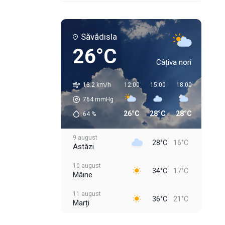
Săvădisla
26°C
Câțiva nori
13.2 km/h
12:00
15:00
18:00
21:00
764
mmHg
26°C
28°C
28°C
22°C
64
%
9 august
28°C
16°C
Astăzi
10 august
34°C
17°C
Mâine
11 august
36°C
21°C
Marți
12 august