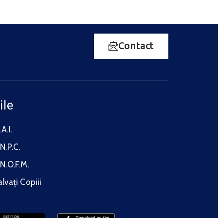
32°C
19°C
Miercuri
13 august
31°C
16°C
Joi
Contact
14 august
31°C
16°C
Vineri
15 august
33°C
16°C
Sâmbătă
ile
A.I.
N.P.C.
.N.O.F.M.
alvați Copiii