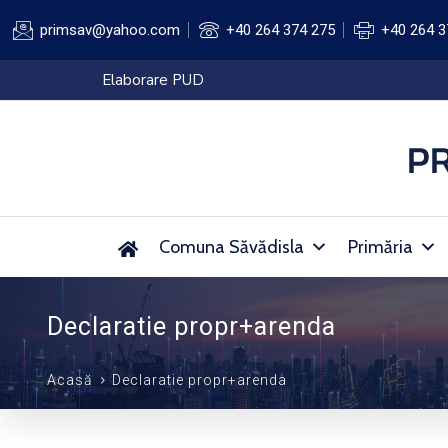
primsav@yahoo.com
+40 264 374 275
+40 264 3
Elaborare PUD
Comuna Săvădisla
Primăria
Declaratie propr+arenda
Acasă
Declaratie propr+arenda