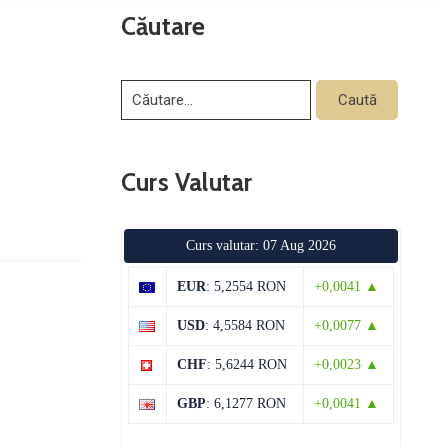
Căutare
Curs Valutar
Curs valutar: 07 Aug 2026
EUR
: 5,2554 RON
+0,0041 ▲
USD
: 4,5584 RON
+0,0077 ▲
CHF
: 5,6244 RON
+0,0023 ▲
GBP
: 6,1277 RON
+0,0041 ▲