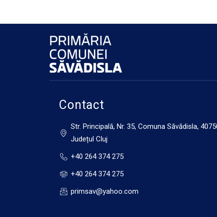
Contact
Str. Principală, Nr. 35, Comuna Săvădisla, 4075
Județul Cluj
+40 264 374 275
+40 264 374 275
primsav@yahoo.com