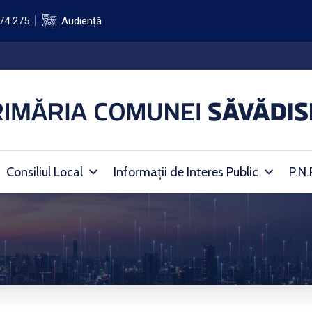
74 275
Audiență
Consiliul Local
Informații de Interes Public
P.N.