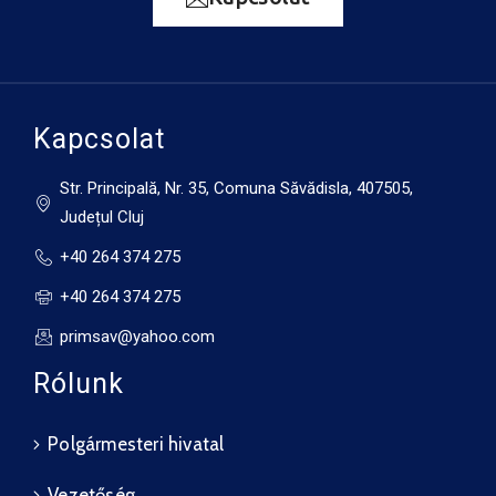
Csütörtök
augusztus 14.
32°C
16°C
Péntek
Kapcsolat
Str. Principală, Nr. 35, Comuna Săvădisla, 407505,
Județul Cluj
+40 264 374 275
+40 264 374 275
primsav@yahoo.com
Rólunk
Polgármesteri hivatal
Vezetőség