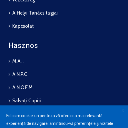
A Helyi Tanács tagjai
Kapcsolat
Hasznos
M.A.I.
A.N.P.C.
A.N.O.F.M.
Salvați Copiii
X
Folosim cookie-uri pentru a vă oferi cea mai relevantă
experiență de navigare, amintindu-vă preferințele și vizitele
Bizalmassági és