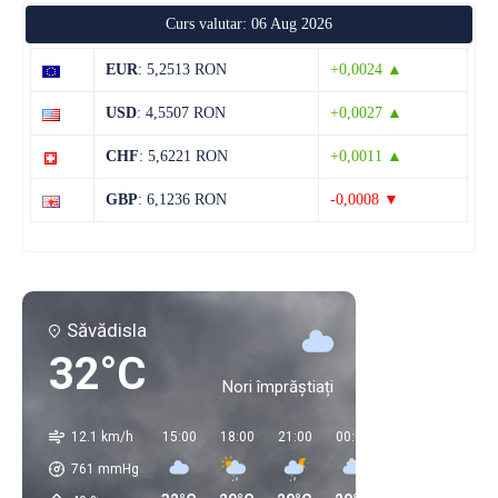
Curs valutar: 06 Aug 2026
EUR
: 5,2513 RON
+0,0024 ▲
USD
: 4,5507 RON
+0,0027 ▲
CHF
: 5,6221 RON
+0,0011 ▲
GBP
: 6,1236 RON
-0,0008 ▼
Săvădisla
32°C
Nori împrăștiați
12.1 km/h
15:00
18:00
21:00
00:00
03:00
06:00
761
mmHg