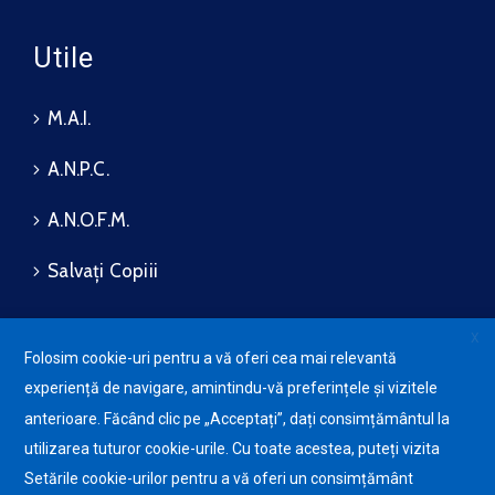
Utile
M.A.I.
A.N.P.C.
A.N.O.F.M.
Salvați Copiii
X
Folosim cookie-uri pentru a vă oferi cea mai relevantă
Protecția datelor cu caracter
experiență de navigare, amintindu-vă preferințele și vizitele
personale (GDPR)
Avansis
Mobile
anterioare. Făcând clic pe „Acceptați”, dați consimțământul la
Politica de utilizare a Cookie-
urilor
utilizarea tuturor cookie-urile. Cu toate acestea, puteți vizita
Setările cookie-urilor pentru a vă oferi un consimțământ