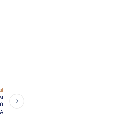
ul
MI
MÚ
TA