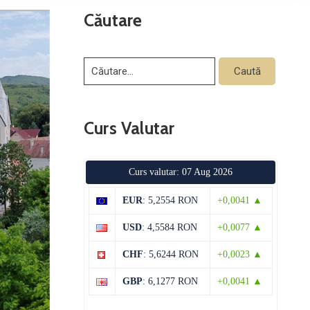
Căutare
Curs Valutar
Curs valutar: 07 Aug 2026
EUR
: 5,2554 RON
+0,0041 ▲
USD
: 4,5584 RON
+0,0077 ▲
CHF
: 5,6244 RON
+0,0023 ▲
GBP
: 6,1277 RON
+0,0041 ▲