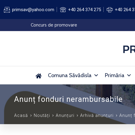
primsav@yahoo.com
+40 264 374 275
+40 264 3
Elaborare PUD
Comuna Săvădisla
Primăria
Anunț fonduri nerambursabile
Acasă
Noutăți
Anunțuri
Arhivă anunțuri
Anunț 