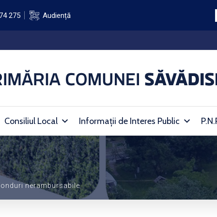
74 275
Audiență
Consiliul Local
Informații de Interes Public
P.N.
fonduri nerambursabile