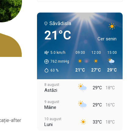
Săvădisla
21°C
Cer senin
5.0 km/h
09:00
12:00
15:00
18:00
762
mmHg
21°C
27°C
29°C
20°C
63
%
8 august
29°C
18°C
Astăzi
9 august
29°C
16°C
Mâine
10 august
cație-after
33°C
18°C
Luni
11 august