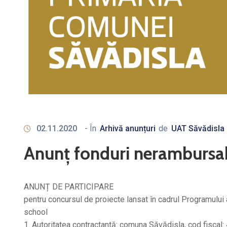
02.11.2020
- În
Arhivă anunțuri
de
UAT Săvădisla
Anunț fonduri nerambursa
ANUNȚ DE PARTICIPARE
pentru concursul de proiecte lansat în cadrul Programului 
school
1. Autoritatea contractantă: comuna Săvădisla, cod fiscal