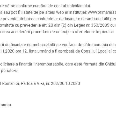
are să se confirme numărul de cont al solicitantului
 sau pot fi listate de pe siteul web al instituției: www.primarias
 privește atribuirea contractelor de finanțare nerambursabilă pe
ormitate cu prevederile art. 20 alin (2) din Legea nr. 350/2005 cu
icarea accelerării procedurii de selecție a ofertelor ar împiedica
erii de finanțare nerambursabilă se vor face de către comisia de 
.11.2020 ora 12, lista urmând a fi aprobată de Consiliul Local al 
olicitare a finantării nerambursabile, care este formată din Ghidu
 pe site-ul
 al României, Partea a VI-a, nr. 203/30.10.2020
tanciu