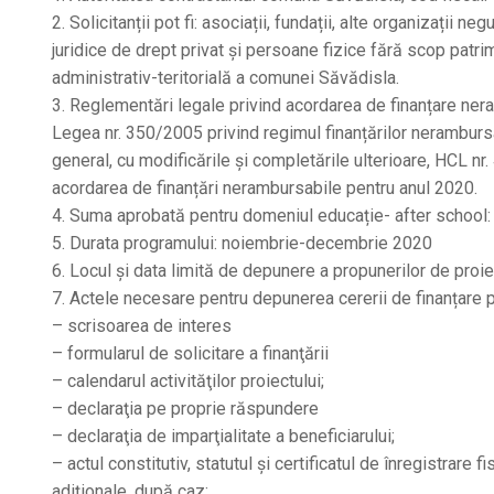
2. Solicitanții pot fi: asociații, fundații, alte organizații
juridice de drept privat și persoane fizice fără scop patrim
administrativ-teritorială a comunei Săvădisla.
3. Reglementări legale privind acordarea de finanțare ner
Legea nr. 350/2005 privind regimul finanțărilor nerambursab
general, cu modificările și completările ulterioare, HCL n
acordarea de finanțări nerambursabile pentru anul 2020.
4. Suma aprobată pentru domeniul educație- after school:
5. Durata programului: noiembrie-decembrie 2020
6. Locul și data limită de depunere a propunerilor de proi
7. Actele necesare pentru depunerea cererii de finanțare
– scrisoarea de interes
– formularul de solicitare a finanţării
– calendarul activităţilor proiectului;
– declaraţia pe proprie răspundere
– declaraţia de imparţialitate a beneficiarului;
– actul constitutiv, statutul şi certificatul de înregistrare 
adiţionale, după caz;