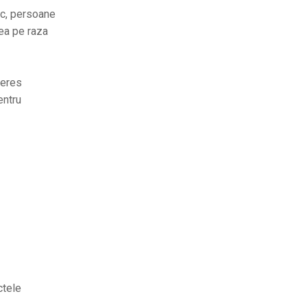
34°C
21°C
Marți
lic, persoane
tea pe raza
12 august
33°C
20°C
Miercuri
13 august
32°C
16°C
teres
Joi
entru
14 august
33°C
17°C
Vineri
ctele