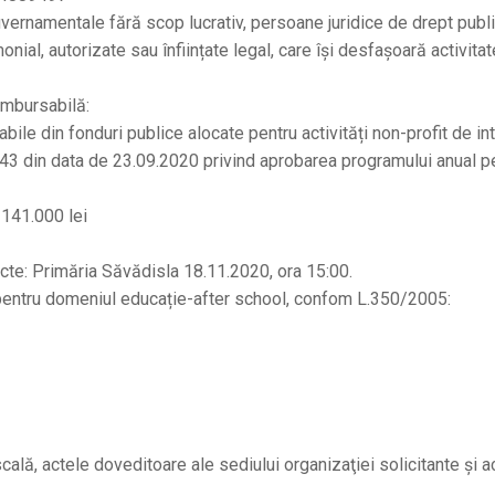
 neguvernamentale fără scop lucrativ, persoane juridice de drept pub
onial, autorizate sau înființate legal, care își desfașoară activita
ambursabilă:
ile din fonduri publice alocate pentru activități non-profit de in
r. 43 din data de 23.09.2020 privind aprobarea programului anual p
 141.000 lei
ecte: Primăria Săvădisla 18.11.2020, ora 15:00.
 pentru domeniul educație-after school, confom L.350/2005:
fiscală, actele doveditoare ale sediului organizaţiei solicitante şi a