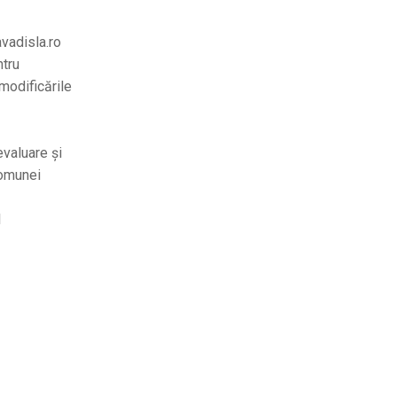
avadisla.ro
ntru
 modificările
evaluare și
comunei
l