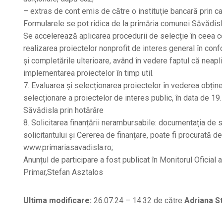
– extras de cont emis de către o instituţie bancară prin c
Formularele se pot ridica de la primăria comunei Săvădisla
Se accelerează aplicarea procedurii de selecție în ceea ce
realizarea proiectelor nonprofit de interes general în conf
și completările ulterioare, având în vedere faptul că neapl
implementarea proiectelor în timp util.
7. Evaluarea și selecționarea proiectelor în vederea obțin
selecționare a proiectelor de interes public, în data de 19
Săvădisla prin hotărâre
8. Solicitarea finanțării nerambursabile: documentația de s
solicitantului și Cererea de finanțare, poate fi procurată de
www.primariasavadisla.ro;
Anunțul de participare a fost publicat în Monitorul Oficial
Primar,Stefan Asztalos
Ultima modificare:
26.07.24 – 14:32 de către
Adriana S