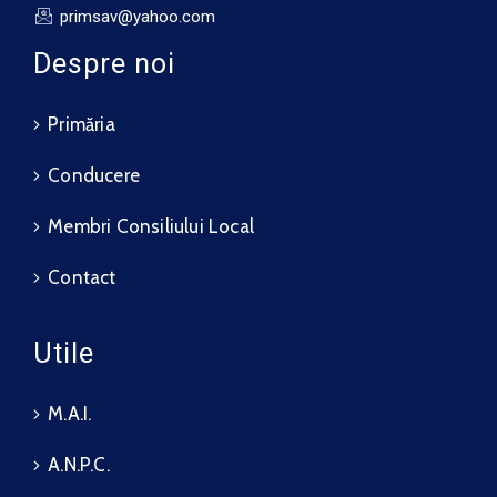
primsav@yahoo.com
Despre noi
Primăria
Conducere
Membri Consiliului Local
Contact
Utile
M.A.I.
A.N.P.C.