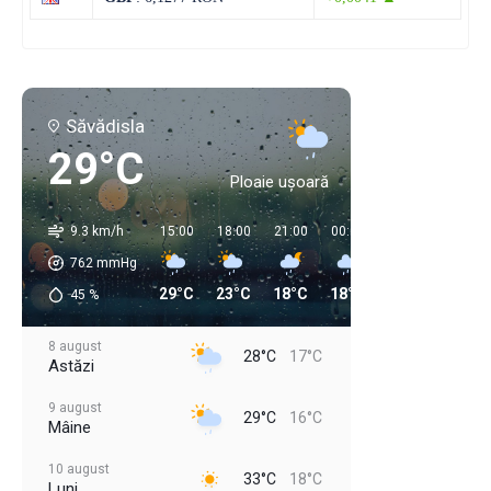
Săvădisla
29°C
Ploaie ușoară
9.3 km/h
15:00
18:00
21:00
00:00
03:00
06:00
762
mmHg
29°C
23°C
18°C
18°C
18°C
16°C
45
%
8 august
28°C
17°C
Astăzi
9 august
29°C
16°C
Mâine
10 august
33°C
18°C
Luni