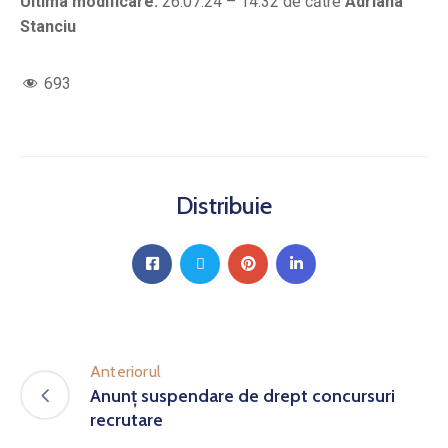
Ultima modificare:
26.07.24 – 14:32 de către
Adriana
Stanciu
693
Distribuie
Anteriorul
Anunț suspendare de drept concursuri
recrutare