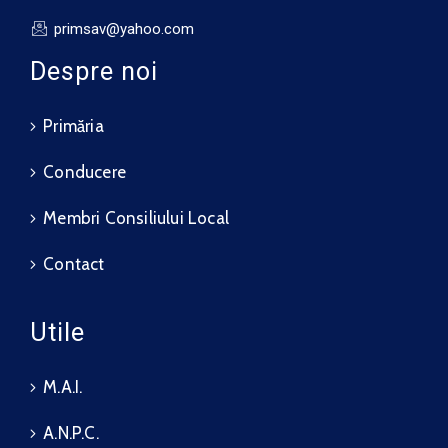
primsav@yahoo.com
Despre noi
Primăria
Conducere
Membri Consiliului Local
Contact
Utile
M.A.I.
A.N.P.C.