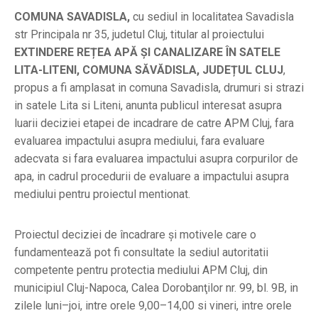
COMUNA SAVADISLA,
cu sediul in localitatea Savadisla
str Principala nr 35, judetul Cluj, titular al proiectului
EXTINDERE REȚEA APĂ ȘI CANALIZARE ÎN SATELE
LITA-LITENI, COMUNA SĂVĂDISLA, JUDEȚUL CLUJ
,
propus a fi amplasat in comuna Savadisla, drumuri si strazi
in satele Lita si Liteni, anunta publicul interesat asupra
luarii deciziei etapei de incadrare de catre APM Cluj, fara
evaluarea impactului asupra mediului, fara evaluare
adecvata si fara evaluarea impactului asupra corpurilor de
apa, in cadrul procedurii de evaluare a impactului asupra
mediului pentru proiectul mentionat.
Proiectul deciziei de încadrare şi motivele care o
fundamentează pot fi consultate la sediul autoritatii
competente pentru protectia mediului APM Cluj, din
municipiul Cluj-Napoca, Calea Dorobanţilor nr. 99, bl. 9B, in
zilele luni–joi, intre orele 9,00–14,00 si vineri, intre orele