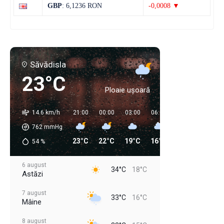
GBP
: 6,1236 RON
-0,0008 ▼
Săvădisla
23°C
Ploaie ușoară
14.6 km/h
21:00
00:00
03:00
06:00
09:00
12:00
762
mmHg
23°C
22°C
19°C
16°C
21°C
29°C
54
%
6 august
34°C
18°C
Astăzi
7 august
33°C
16°C
Mâine
8 august