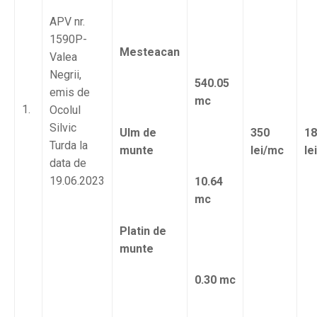
APV nr.
1590P-
Mesteacan
Valea
Negrii,
540.05
emis de
mc
1.
Ocolul
Silvic
Ulm de
350
18
Turda la
munte
lei/mc
le
data de
19.06.2023
10.64
mc
Platin de
munte
0.30 mc