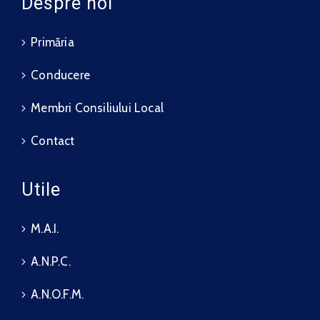
Despre noi
Primăria
Conducere
Membri Consiliului Local
Contact
Utile
M.A.I.
A.N.P.C.
A.N.O.F.M.