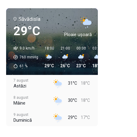
Săvădisla
29°C
Ploaie ușoară
9.0 km/h
18:00
21:00
00:00
03:00
06:00
09:00
760
mmHg
29°C
26°C
23°C
18°C
18°C
22°C
61
%
7 august
31°C
18°C
Astăzi
8 august
30°C
18°C
Mâine
9 august
29°C
17°C
Duminică
10 august
33°C
18°C