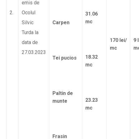
emis de
2.
Ocolul
31.06
mc
Silvic
Carpen
Turda la
170 lei/
9 
data de
mc
m
27.03.2023
18.32
Tei pucios
mc
Paltin de
23.23
munte
mc
Frasin