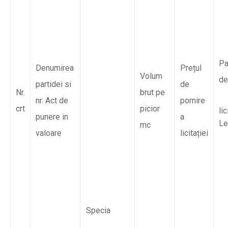
P
Denumirea
Prețul
Volum
de
partidei si
de
Nr.
brut pe
nr. Act de
pornire
crt
picior
lic
punere in
a
Le
mc
valoare
licitației
Specia