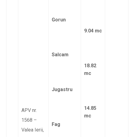
Gorun
9.04 mc
Salcam
18.82
mc
Jugastru
14.85
APV nr.
mc
1568 –
Fag
Valea Ierii,