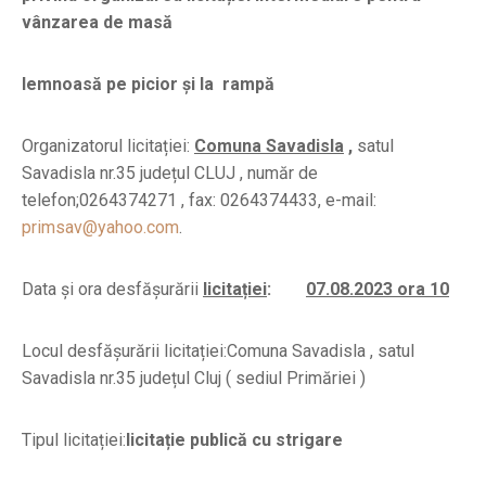
vânzarea de masă
lemnoasă pe picior și la rampă
Organizatorul licitației:
Comuna Savadisla
,
satul
Savadisla nr.35 județul CLUJ , număr de
telefon;0264374271 , fax: 0264374433, e-mail:
primsav@yahoo.com
.
Data și ora desfășurării
licitației
:
07.08.2023 ora 10
Locul desfășurării licitației:Comuna Savadisla , satul
Savadisla nr.35 județul Cluj ( sediul Primăriei )
Tipul licitației:
licitație publică cu strigare