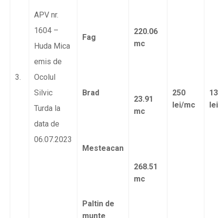
APV nr.
1604 –
220.06
Fag
mc
Huda Mica
emis de
3.
Ocolul
Silvic
Brad
250
13
23.91
lei/mc
le
Turda la
mc
data de
06.07.2023
Mesteacan
268.51
mc
Paltin de
munte