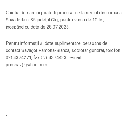
Caietul de sarcini poate fi procurat de la sediul din comuna
Savadisla nr.35 județul Cluj, pentru suma de 10 lei,
începând cu data de 28.07.2023.
Pentru informații și date suplimentare: persoana de
contact Savașer Ramona-Bianca, secretar general, telefon
0264374271, fax 0264374433, e-mail:
primsav@yahoo.com