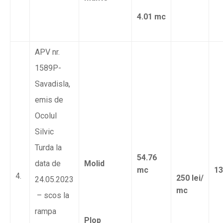
4.01 mc
APV nr.
1589P-
Savadisla,
emis de
Ocolul
Silvic
Turda la
54.76
data de
Molid
mc
13
4.
250 lei/
24.05.2023
mc
– scos la
rampa
Plop