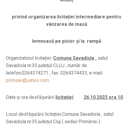
privind organizarea licitației intermediare pentru
vânzarea de masă
lemnoasă pe picior și la rampă
Organizatorul licitației:
Comuna Savadisla
,
satul
Savadisla nr.35 județul CLUJ , număr de
telefon;0264374271 , fax: 0264374433, e-mail:
primsav@yahoo.com
.
Data și ora desfășurării
licitației
:
26.10.2023 ora 10
Locul desfășurării licitației:Comuna Savadisla , satul
Savadisla nr.35 județul Cluj ( sediul Primăriei )