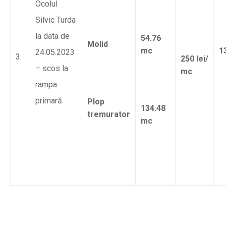
Ocolul
Silvic Turda
la data de
54.76
Molid
mc
13
24.05.2023
3.
250 lei/
– scos la
mc
rampa
primară
Plop
134.48
tremurator
mc