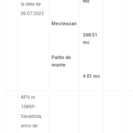
mc
la data de
06.07.2023
Mesteacan
268.51
mc
Paltin de
munte
4.01 mc
APV nr.
1589P-
Savadisla,
emis de