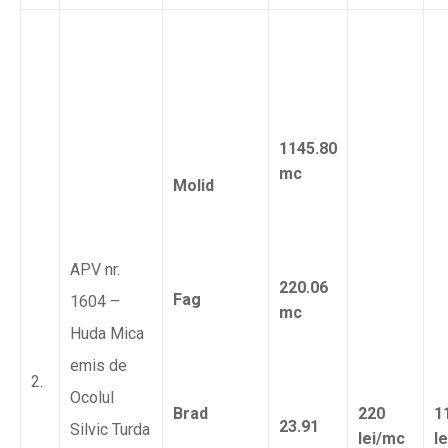
1145.80
mc
Molid
APV nr.
220.06
Fag
1604 –
mc
Huda Mica
emis de
2.
Ocolul
Brad
220
1
23.91
Silvic Turda
lei/mc
l