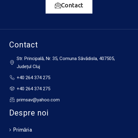
11 august
Contact
34°C
20°C
Marți
12 august
36°C
22°C
Miercuri
Contact
Str. Principală, Nr. 35, Comuna Săvădisla, 407505,
Județul Cluj
+40 264 374 275
+40 264 374 275
primsav@yahoo.com
Despre noi
Primăria