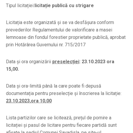
Tipul licitației:
licitație publică cu strigare
Licitația este organizată și se va desfășura conform
prevederilor Regulamentului de valorificare a masei
lemnoase din fondul forestier proprietate publică, aprobat
prin Hotărârea Guvernului nr. 715/2017
Data și ora organizării
preselecției
: 23.10.2023 ora
15,00.
Data și ora-limită până la care poate fi depusă
documentația pentru preselecție și înscrierea la licitație:
23.10.2023,ora 10,00
Lista partizilor care se licitează, prețul de pornire a
licitației și pasul de licitare pentru fiecare partidă sunt
afișate la sediul Comunei Savadisla, pe site-ul