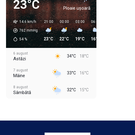
23°C
Ploaie ușoară
14.6 km/h
21:00
00:00
03:00
06:00
09:00
12:00
762
mmHg
23°C
22°C
19°C
16°C
21°C
29°C
54
%
6 august
34°C
18°C
Astăzi
7 august
33°C
16°C
Mâine
8 august
32°C
15°C
Sâmbătă
9 august
30°C
17°C
Duminică
10 august
33°C
18°C
Luni