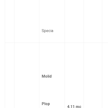
Specia
Molid
Plop
4.11 mc