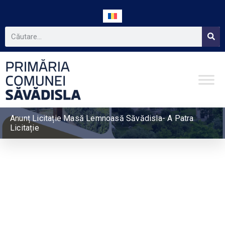
Anunț Licitație Masă Lemnoasă Săvădisla- A Patra
Licitație