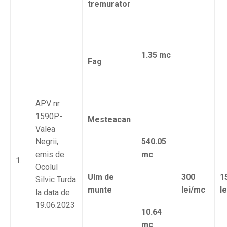
tremurator
1.35 mc
Fag
APV nr.
1590P-
Mesteacan
Valea
Negrii,
540.05
emis de
mc
1.
Ocolul
Ulm de
300
1
Silvic Turda
munte
lei/mc
l
la data de
19.06.2023
10.64
mc