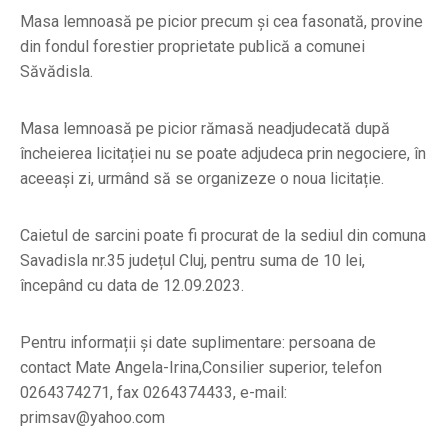
Masa lemnoasă pe picior precum și cea fasonată, provine
din fondul forestier proprietate publică a comunei
Săvădisla.
Masa lemnoasă pe picior rămasă neadjudecată după
încheierea licitației nu se poate adjudeca prin negociere, în
aceeași zi, urmând să se organizeze o noua licitație.
Caietul de sarcini poate fi procurat de la sediul din comuna
Savadisla nr.35 județul Cluj, pentru suma de 10 lei,
începând cu data de 12.09.2023.
Pentru informații și date suplimentare: persoana de
contact Mate Angela-Irina,Consilier superior, telefon
0264374271, fax 0264374433, e-mail:
primsav@yahoo.com