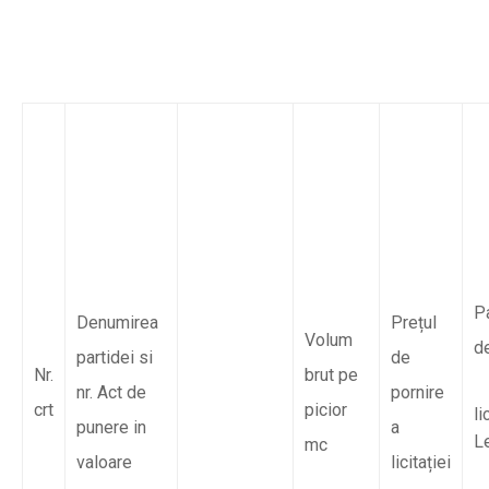
P
Denumirea
Prețul
Volum
d
partidei si
de
Nr.
brut pe
nr. Act de
pornire
crt
picior
li
punere in
a
L
mc
valoare
licitației