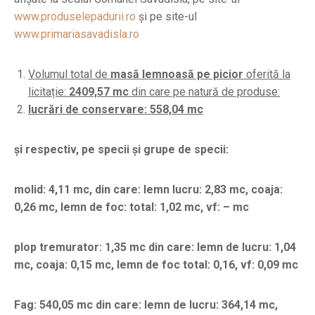
www.produselepadurii.ro
și pe site-ul
www.primariasavadisla.ro
Volumul total de
masă lemnoasă pe picior
oferită la
licitație:
2409,57 mc
din care pe natură de produse:
lucrări de conservare: 558,04 mc
și respectiv, pe specii și grupe de specii:
molid: 4,11 mc, din care: lemn lucru: 2,83 mc, coaja:
0,26 mc, lemn de foc: total: 1,02 mc, vf: – mc
plop tremurator: 1,35 mc din care: lemn de lucru: 1,04
mc, coaja: 0,15 mc, lemn de foc total: 0,16, vf: 0,09 mc
Fag: 540,05 mc din care: lemn de lucru: 364,14 mc,