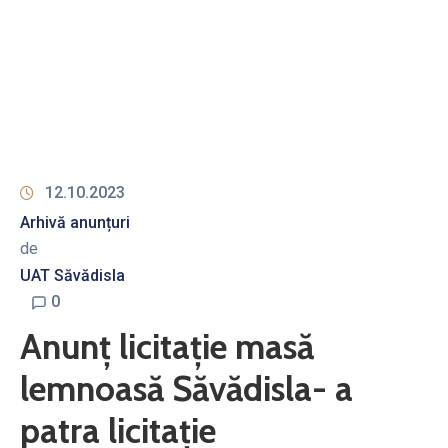
12.10.2023
Arhivă anunțuri
de
UAT Săvădisla
0
Anunț licitație masă
lemnoasă Săvădisla- a
patra licitație