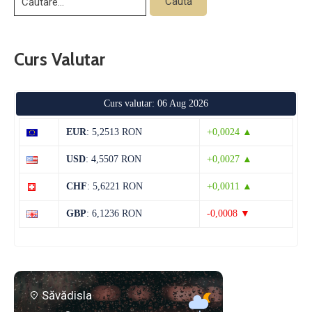
Curs Valutar
Curs valutar: 06 Aug 2026
EUR
: 5,2513 RON
+0,0024 ▲
USD
: 4,5507 RON
+0,0027 ▲
CHF
: 5,6221 RON
+0,0011 ▲
GBP
: 6,1236 RON
-0,0008 ▼
Săvădisla