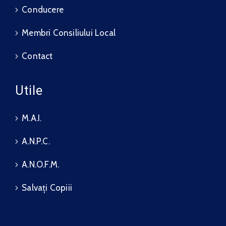
Conducere
Membri Consiliului Local
Contact
Utile
M.A.I.
A.N.P.C.
A.N.O.F.M.
Salvați Copiii