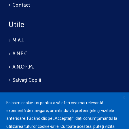
Contact
Utile
M.A.I.
A.N.P.C.
A.N.O.F.M.
Salvați Copiii
X
Folosim cookie-uri pentru a vă oferi cea mai relevantă
Protecția datelor cu caracter
experiență de navigare, amintindu-vă preferințele și vizitele
personale (GDPR)
Avansis
Mobile
anterioare. Făcând clic pe „Acceptați”, dați consimțământul la
Politica de utilizare a Cookie-
urilor
utilizarea tuturor cookie-urile. Cu toate acestea, puteți vizita