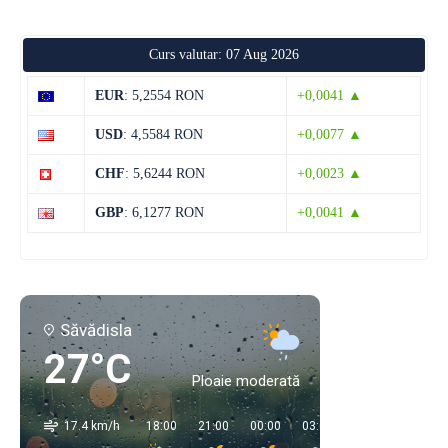
Curs valutar: 07 Aug 2026
EUR
: 5,2554 RON
+0,0041 ▲
USD
: 4,5584 RON
+0,0077 ▲
CHF
: 5,6244 RON
+0,0023 ▲
GBP
: 6,1277 RON
+0,0041 ▲
Săvădisla
27°C
Ploaie moderată
17.4 km/h
18:00
21:00
00:00
03:00
06:00
09:00