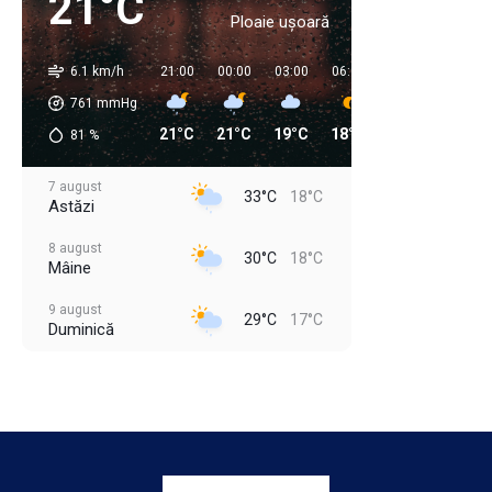
21°C
Ploaie ușoară
6.1 km/h
21:00
00:00
03:00
06:00
09:00
12:00
761
mmHg
21°C
21°C
19°C
18°C
22°C
27°C
81
%
7 august
33°C
18°C
Astăzi
8 august
30°C
18°C
Mâine
9 august
29°C
17°C
Duminică
10 august
33°C
18°C
Luni
11 august
35°C
21°C
Marți