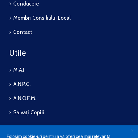
Conducere
Membri Consiliului Local
Contact
Utile
M.A.I.
A.N.P.C.
A.N.O.F.M.
Salvați Copiii
X
Folosim cookie-uri pentru a vă oferi cea mai relevantă
Protecția datelor cu caracter