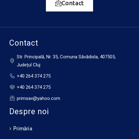
12 august
Contact
32°C
20°C
Miercuri
13 august
33°C
18°C
Joi
Contact
Str. Principală, Nr. 35, Comuna Săvădisla, 407505,
Județul Cluj
+40 264 374 275
+40 264 374 275
primsav@yahoo.com
Despre noi
Primăria