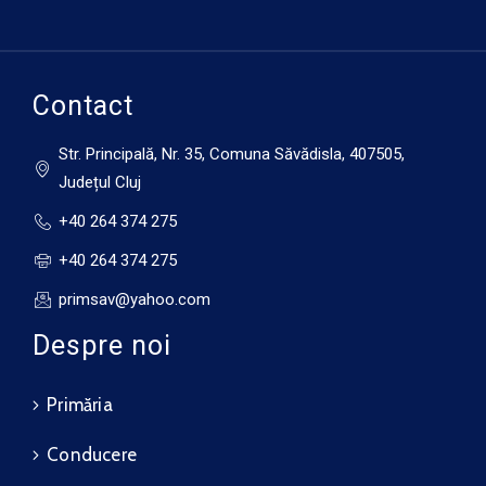
14 august
34°C
18°C
Vineri
Contact
Str. Principală, Nr. 35, Comuna Săvădisla, 407505,
Județul Cluj
+40 264 374 275
+40 264 374 275
primsav@yahoo.com
Despre noi
Primăria
Conducere