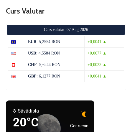
Curs Valutar
Curs valutar: 07 Aug 2026
EUR
: 5,2554 RON
+0,0041 ▲
USD
: 4,5584 RON
+0,0077 ▲
CHF
: 5,6244 RON
+0,0023 ▲
GBP
: 6,1277 RON
+0,0041 ▲
Săvădisla
20°C
Cer senin