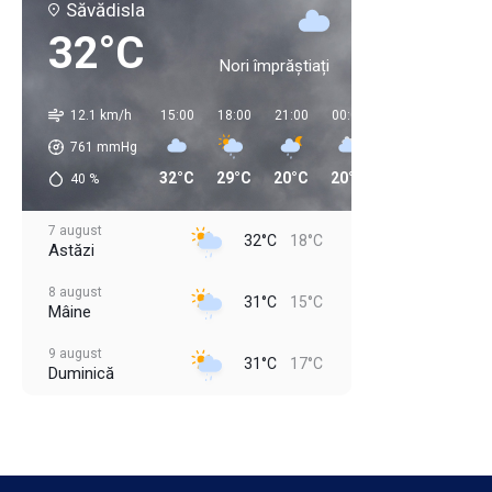
Săvădisla
32°C
Nori împrăștiați
12.1 km/h
15:00
18:00
21:00
00:00
03:00
06:00
761
mmHg
32°C
29°C
20°C
20°C
18°C
16°C
40
%
7 august
32°C
18°C
Astăzi
8 august
31°C
15°C
Mâine
9 august
31°C
17°C
Duminică
10 august
34°C
18°C
Luni
11 august
35°C
21°C