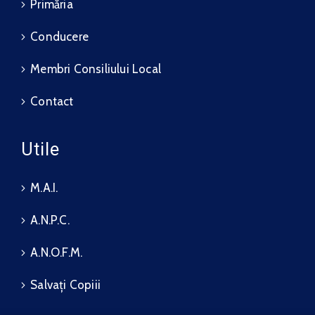
Primăria
Conducere
Membri Consiliului Local
Contact
Utile
M.A.I.
A.N.P.C.
A.N.O.F.M.
Salvați Copiii