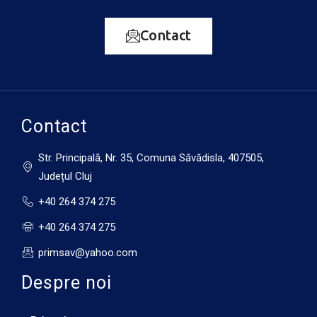
Marți
12 august
Contact
34°C
21°C
Miercuri
13 august
33°C
17°C
Joi
Contact
Str. Principală, Nr. 35, Comuna Săvădisla, 407505,
Județul Cluj
+40 264 374 275
+40 264 374 275
primsav@yahoo.com
Despre noi