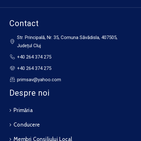
33°C
17°C
Joi
Contact
Str. Principală, Nr. 35, Comuna Săvădisla, 407505,
Județul Cluj
+40 264 374 275
+40 264 374 275
primsav@yahoo.com
Despre noi
Primăria
Conducere
Membri Consiliului Local