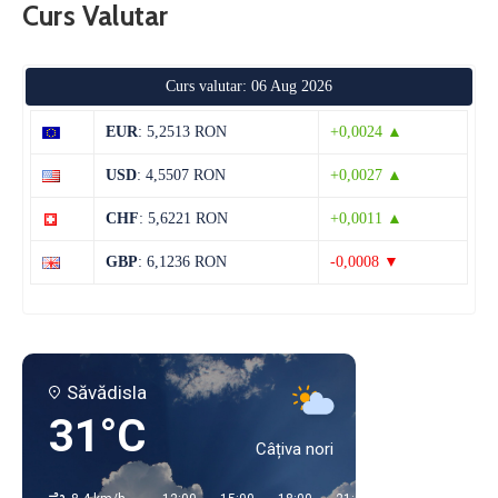
Curs Valutar
Curs valutar: 06 Aug 2026
EUR
: 5,2513 RON
+0,0024 ▲
USD
: 4,5507 RON
+0,0027 ▲
CHF
: 5,6221 RON
+0,0011 ▲
GBP
: 6,1236 RON
-0,0008 ▼
Săvădisla
31°C
Câțiva nori