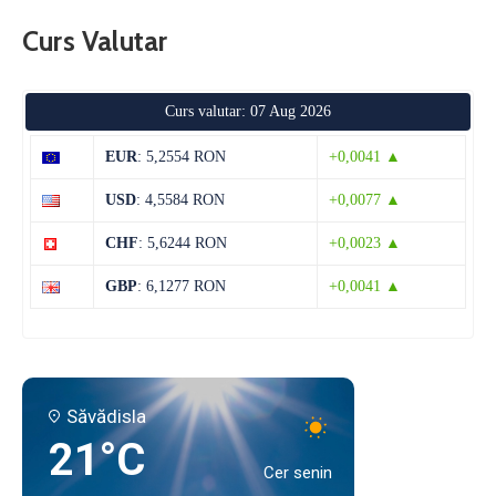
Curs Valutar
Curs valutar: 07 Aug 2026
EUR
: 5,2554 RON
+0,0041 ▲
USD
: 4,5584 RON
+0,0077 ▲
CHF
: 5,6244 RON
+0,0023 ▲
GBP
: 6,1277 RON
+0,0041 ▲
Săvădisla
21°C
Cer senin