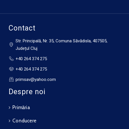
14 august
33°C
17°C
Vineri
Contact
Str. Principală, Nr. 35, Comuna Săvădisla, 407505,
Județul Cluj
+40 264 374 275
+40 264 374 275
primsav@yahoo.com
Despre noi
Primăria
Conducere