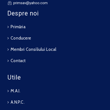
primsav@yahoo.com
Despre noi
Primăria
Conducere
Membri Consiliului Local
Contact
Utile
M.A.I.
A.N.P.C.