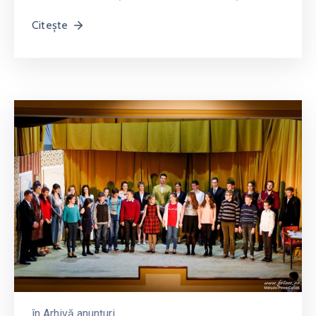
Citește
în
Arhivă anunțuri