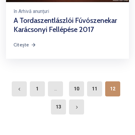
în
Arhivă anunțuri
A Tordaszentlászlói Fúvószenekar
Karácsonyi Fellépése 2017
Citește
1
10
11
12
...
13