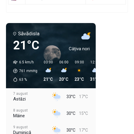
Săvădisla
21°C
Câțiva nori
6.5 km/h
03:00
06:00
09:00
12:00
15:00
18:00
761
mmHg
21°C
20°C
23°C
31°C
33°C
25°C
63
%
7 august
33°C
17°C
Astăzi
8 august
30°C
15°C
Mâine
9 august
30°C
17°C
Duminică