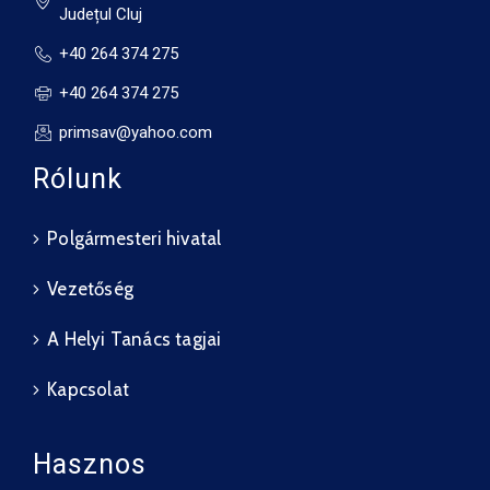
Județul Cluj
+40 264 374 275
+40 264 374 275
primsav@yahoo.com
Rólunk
Polgármesteri hivatal
Vezetőség
A Helyi Tanács tagjai
Kapcsolat
Hasznos