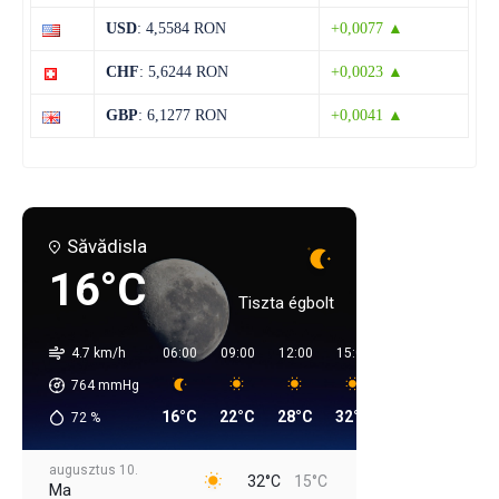
USD
: 4,5584 RON
+0,0077 ▲
CHF
: 5,6244 RON
+0,0023 ▲
GBP
: 6,1277 RON
+0,0041 ▲
Săvădisla
16°C
Tiszta égbolt
4.7 km/h
06:00
09:00
12:00
15:00
18:00
21:00
764
mmHg
16°C
22°C
28°C
32°C
31°C
23°C
72
%
augusztus 10.
32°C
15°C
Ma