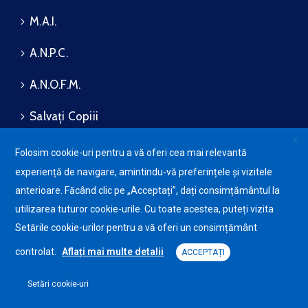
M.A.I.
A.N.P.C.
A.N.O.F.M.
Salvați Copiii
X
Folosim cookie-uri pentru a vă oferi cea mai relevantă
experiență de navigare, amintindu-vă preferințele și vizitele
Bizalmassági és
Avansis
anterioare. Făcând clic pe „Acceptați”, dați consimțământul la
adatvédelmi politika
Mobile
Süti-szabályzat
utilizarea tuturor cookie-urile. Cu toate acestea, puteți vizita
Setările cookie-urilor pentru a vă oferi un consimțământ
controlat.
Aflați mai multe detalii
ACCEPTAȚI
Setări cookie-uri
Tordaszentlászló Polgármesteri Hivatala © 2025. Minden
jog fenntartva.