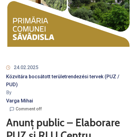
24.02.2025
Közvitára bocsátott területrendezési tervek (PUZ /
PUD)
By
Varga Mihai
Comment off
Anunț public – Elaborare
PUZ și RLU Centru