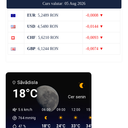
Curs valutar: 05 Aug 2026
EUR
: 5,2489 RON
-0,0008 ▼
USD
: 4,5480 RON
-0,0144 ▼
CHF
: 5,6210 RON
-0,0093 ▼
GBP
: 6,1244 RON
-0,0074 ▼
Săvădisla
18°C
Cer senin
5.6 km/h
06:00
09:00
12:00
15:00
18:00
21:00
764
mmHg
18°C
24°C
33°C
34°C
32°C
24°C
47
%