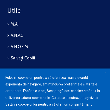
Utile
M.A.I.
A.N.P.C.
A.N.O.F.M.
Salvați Copiii
X
Folosim cookie-uri pentru a vă oferi cea mai relevantă
Protecția datelor cu caracter
experiență de navigare, amintindu-vă preferințele și vizitele
personale (GDPR)
Avansis
Mobile
anterioare. Făcând clic pe „Acceptați”, dați consimțământul la
Politica de utilizare a Cookie-
urilor
utilizarea tuturor cookie-urile. Cu toate acestea, puteți vizita
Setările cookie-urilor pentru a vă oferi un consimțământ