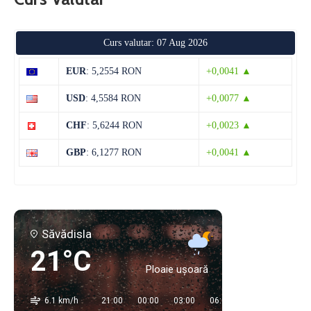
Curs valutar: 07 Aug 2026
EUR
: 5,2554 RON
+0,0041 ▲
USD
: 4,5584 RON
+0,0077 ▲
CHF
: 5,6244 RON
+0,0023 ▲
GBP
: 6,1277 RON
+0,0041 ▲
Săvădisla
21°C
Ploaie ușoară
6.1 km/h
21:00
00:00
03:00
06:00
09:00
12:00