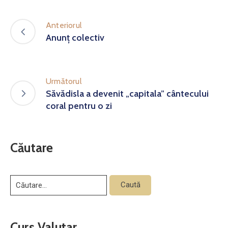
Anteriorul
Anunț colectiv
Următorul
Săvădisla a devenit „capitala” cântecului
coral pentru o zi
Căutare
Curs Valutar