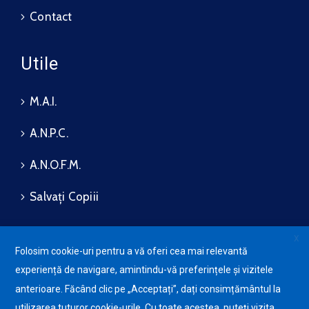
Contact
Utile
M.A.I.
A.N.P.C.
A.N.O.F.M.
Salvați Copiii
X
Folosim cookie-uri pentru a vă oferi cea mai relevantă
Protecția datelor cu caracter
experiență de navigare, amintindu-vă preferințele și vizitele
personale (GDPR)
Avansis
Mobile
anterioare. Făcând clic pe „Acceptați”, dați consimțământul la
Politica de utilizare a Cookie-
urilor
utilizarea tuturor cookie-urile. Cu toate acestea, puteți vizita