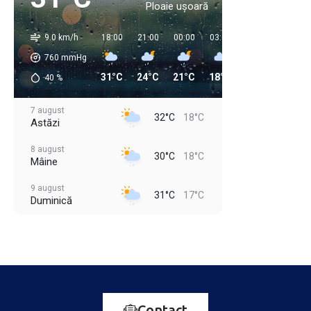
Ploaie ușoară
9.0 km/h
18:00
21:00
00:00
03:00
06:00
09:00
760
mmHg
31°C
24°C
21°C
18°C
18°C
22°C
40
%
7 august
32°C
18°C
Astăzi
8 august
30°C
18°C
Mâine
9 august
31°C
17°C
Duminică
10 august
34°C
18°C
Luni
11 august
35°C
21°C
Marți
12 august
Contact