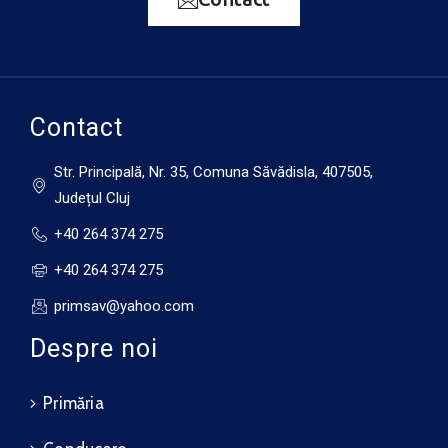
34°C
21°C
Miercuri
13 august
33°C
17°C
Joi
Contact
Str. Principală, Nr. 35, Comuna Săvădisla, 407505,
Județul Cluj
+40 264 374 275
+40 264 374 275
primsav@yahoo.com
Despre noi
Primăria