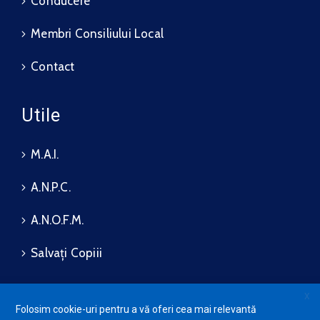
Conducere
Membri Consiliului Local
Contact
Utile
M.A.I.
A.N.P.C.
A.N.O.F.M.
Salvați Copiii
X
Folosim cookie-uri pentru a vă oferi cea mai relevantă
Protecția datelor cu caracter