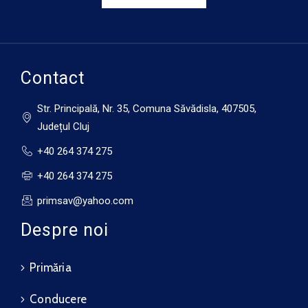
15 august
33°C
16°C
Sâmbătă
Contact
Str. Principală, Nr. 35, Comuna Săvădisla, 407505,
Județul Cluj
+40 264 374 275
+40 264 374 275
primsav@yahoo.com
Despre noi
Primăria
Conducere