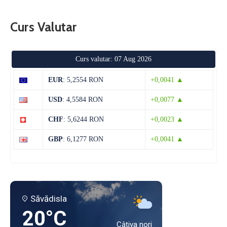
Curs Valutar
Curs valutar: 07 Aug 2026
EUR
: 5,2554 RON
+0,0041 ▲
USD
: 4,5584 RON
+0,0077 ▲
CHF
: 5,6244 RON
+0,0023 ▲
GBP
: 6,1277 RON
+0,0041 ▲
Săvădisla
20°C
Câțiva nori