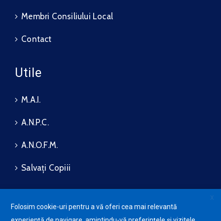
Membri Consiliului Local
Contact
Utile
M.A.I.
A.N.P.C.
A.N.O.F.M.
Salvați Copiii
X
Folosim cookie-uri pentru a vă oferi cea mai relevantă
Protecția datelor cu caracter
experiență de navigare, amintindu-vă preferințele și vizitele
personale (GDPR)