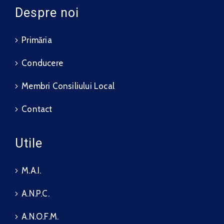
Despre noi
Primăria
Conducere
Membri Consiliului Local
Contact
Utile
M.A.I.
A.N.P.C.
A.N.O.F.M.