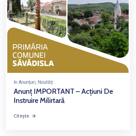
în
Anunțuri
‚
Noutăți
Anunț IMPORTANT – Acțiuni De
Instruire Milirtară
Citește