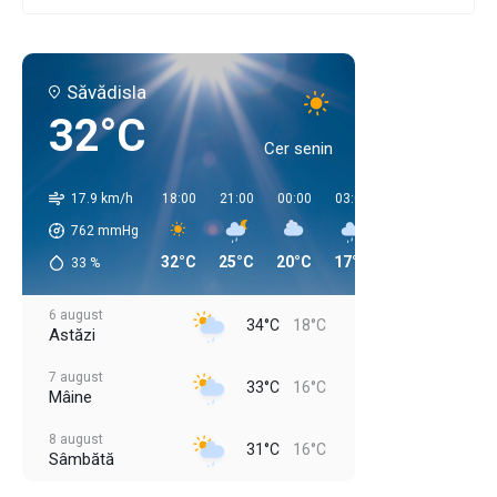
Săvădisla
32°C
Cer senin
17.9 km/h
18:00
21:00
00:00
03:00
06:00
09:00
762
mmHg
32°C
25°C
20°C
17°C
16°C
21°C
33
%
6 august
34°C
18°C
Astăzi
7 august
33°C
16°C
Mâine
8 august
31°C
16°C
Sâmbătă