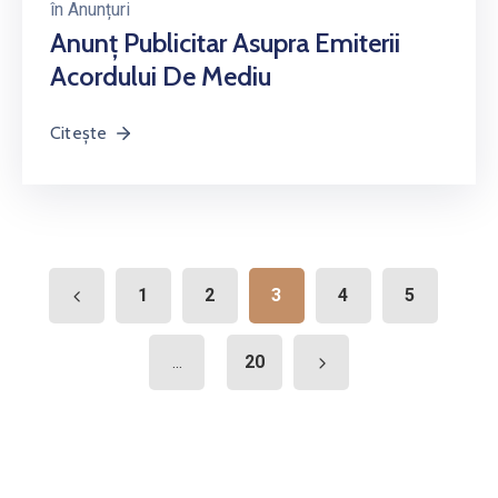
în
Anunțuri
Anunț Publicitar Asupra Emiterii
Acordului De Mediu
Citește
1
2
3
4
5
20
...