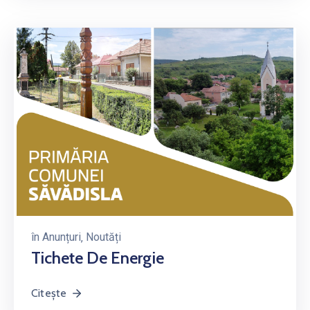
în
Anunțuri
‚
Noutăți
Tichete De Energie
Citește