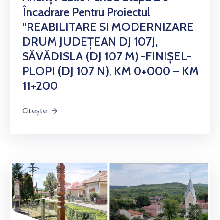
Încadrare Pentru Proiectul
“REABILITARE SI MODERNIZARE
DRUM JUDEŢEAN DJ 107J,
SĂVĂDISLA (DJ 107 M) -FINIŞEL-
PLOPI (DJ 107 N), KM 0+000 – KM
11+200
Citește