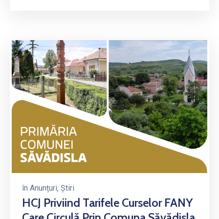
în
Anunțuri
‚
Știri
HCJ Priviind Tarifele Curselor FANY
Care Circulă Prin Comuna Săvădisla